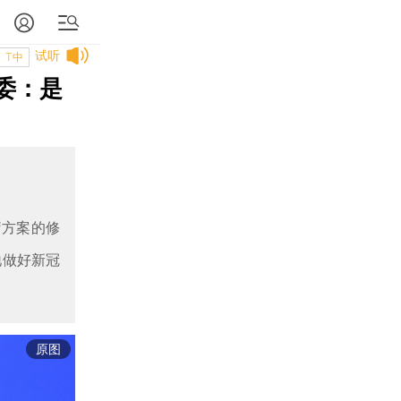
试听
T中
委：是
疗方案的修
地做好新冠
原图