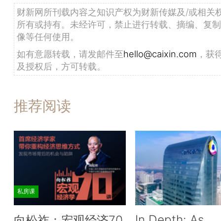
财新网所刊载内容之知识产权为财新传媒及/或相关
所有或持有。未经许可，禁止进行转载、摘编、复制
像等任何使用。
如有意愿转载，请发邮件至
hello@caixin.com
，获
及授权后，方可转载。
推荐阅读
私房课
In Depth: As
向松祚：宏观经济70