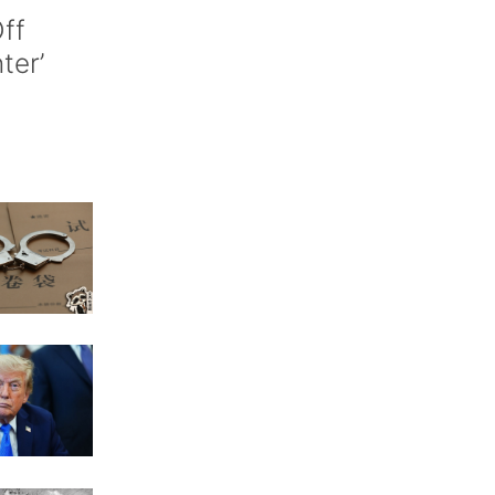
ff
nter’