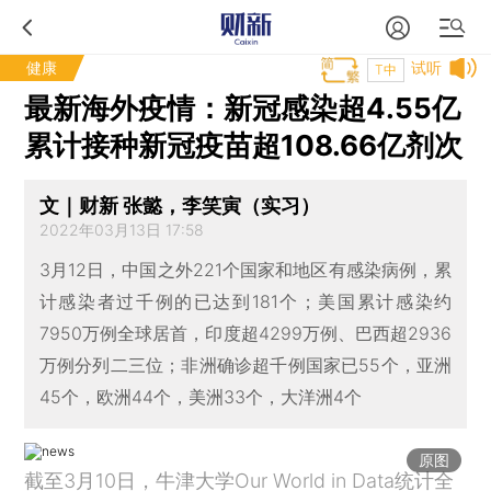
健康
试听
T中
最新海外疫情：新冠感染超4.55亿
累计接种新冠疫苗超108.66亿剂次
文｜财新 张懿，李笑寅（实习）
2022年03月13日 17:58
3月12日，中国之外221个国家和地区有感染病例，累
计感染者过千例的已达到181个；美国累计感染约
7950万例全球居首，印度超4299万例、巴西超2936
万例分列二三位；非洲确诊超千例国家已55个，亚洲
45个，欧洲44个，美洲33个，大洋洲4个
原图
截至3月10日，牛津大学Our World in Data统计全