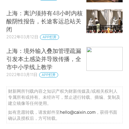
上海：离沪须持有48小时内核
酸阴性报告，长途客运总站关
闭
2022年03月12日
APP打开
上海：境外输入叠加管理疏漏
引发本土感染并导致传播，全
市中小学线上教学
2022年03月11日
APP打开
财新网所刊载内容之知识产权为财新传媒及/或相关权利人
专属所有或持有。未经许可，禁止进行转载、摘编、复制及
建立镜像等任何使用。
如有意愿转载，请发邮件至
hello@caixin.com
，获得书面
确认及授权后，方可转载。