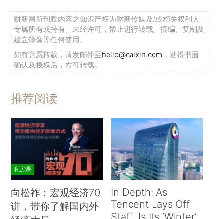
财新网所刊载内容之知识产权为财新传媒及/或相关权利人
专属所有或持有。未经许可，禁止进行转载、摘编、复制及
建立镜像等任何使用。
如有意愿转载，请发邮件至
hello@caixin.com
，获得书面
确认及授权后，方可转载。
推荐阅读
私房课
In Depth: As
向松祚：宏观经济70
Tencent Lays Off
讲，带你了解国内外
Staff, Is Its ‘Winter’