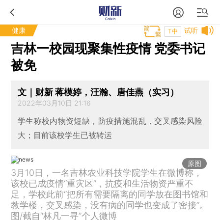
健康
试听
T中
吉林一校园现聚集性疫情 党委书记
被免
文｜财新 蒋模婷，汪瀚、唐佳燕（实习）
2022年03月10日 21:16
学生称校内物资短缺，防疫措施混乱，交叉感染风险
大；目前该校学生已被转运
原图
3月10日，一名吉林农业科技学院学生在微博称，
该校已成疫情“重灾区”，抗疫和生活物资严重不
足，学校此前“把所有需要隔离的同学放在图书馆和
教学楼，交叉感染，没有病的同学也变成了密接”。
图/截自“林凡一寻”个人微博