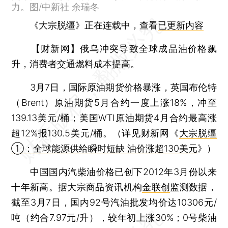
力。图/中新社 余瑞冬
《大宗脱缰》正在连载中，查看
已更新内容
【财新网】
俄乌冲突导致全球成品油价格飙
升，消费者交通燃料成本提高。
3月7日，国际原油期货价格暴涨，英国布伦特
（Brent）原油期货5月合约一度上涨18%，冲至
139.13美元/桶；美国WTI原油期货4月合约最高涨
超12%报130.5美元/桶。（详见财新网《
大宗脱缰
①：全球能源供给瞬时短缺 油价涨超130美元
》）
中国国内汽柴油价格已创下2012年3月份以来
十年新高。据大宗商品资讯机构
金联创
监测数据，
截至3月7日，国内92号汽油批发均价达10306元/
吨（约合7.97元/升），较年初上涨30%；0号柴油