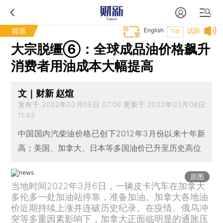
能源
English
试听
T中
大宗脱缰⑥：全球成品油价格飙升
消费者用油成本大幅提高
文｜财新 赵煊
发布于 2022年03月08日 07:06 更新于 2022年03月08日
11:43
中国国内汽柴油价格已创下2012年3月份以来十年新
高；美国、加拿大、日本等多国油价已升至历史高位
原图
当地时间2022年3月6日，一辆皮卡汽车在加拿大
多伦多一处加油站停靠，准备加油。加拿大各地油
价近期持续上涨并连破历史纪录。在疫情、俄乌冲
突等多重因素影响下，加拿大正面临明显的通胀压