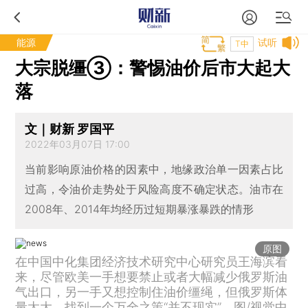
能源
试听
T中
大宗脱缰③：警惕油价后市大起大
落
文｜财新 罗国平
2022年03月07日 17:00
当前影响原油价格的因素中，地缘政治单一因素占比
过高，令油价走势处于风险高度不确定状态。油市在
2008年、2014年均经历过短期暴涨暴跌的情形
原图
在中国中化集团经济技术研究中心研究员王海滨看
来，尽管欧美一手想要禁止或者大幅减少俄罗斯油
气出口，另一手又想控制住油价缰绳，但俄罗斯体
量太大，找到一个万全之策“并不现实”。图/视觉中