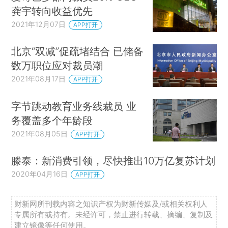
龚宇转向收益优先
2021年12月07日
APP打开
北京“双减”促疏堵结合 已储备
数万职位应对裁员潮
2021年08月17日
APP打开
字节跳动教育业务线裁员 业
务覆盖多个年龄段
2021年08月05日
APP打开
滕泰：新消费引领，尽快推出10万亿复苏计划
2020年04月16日
APP打开
财新网所刊载内容之知识产权为财新传媒及/或相关权利人
专属所有或持有。未经许可，禁止进行转载、摘编、复制及
建立镜像等任何使用。