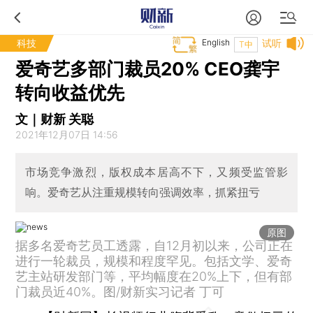
科技
English
试听
T中
爱奇艺多部门裁员20% CEO龚宇
转向收益优先
文｜财新 关聪
2021年12月07日 14:56
市场竞争激烈，版权成本居高不下，又频受监管影
响。爱奇艺从注重规模转向强调效率，抓紧扭亏
原图
据多名爱奇艺员工透露，自12月初以来，公司正在
进行一轮裁员，规模和程度罕见。包括文学、爱奇
艺主站研发部门等，平均幅度在20%上下，但有部
门裁员近40%。图/财新实习记者 丁可