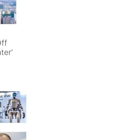
ff
nter’