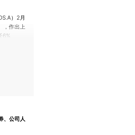
S.A）2月
》），作出上
长6%
券、公司人