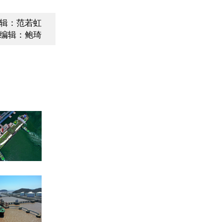
辑：范若虹
编辑：鲍琦