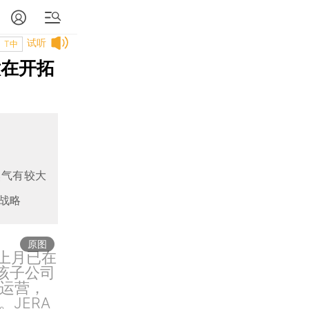
试听
T中
意在开拓
然气有较大
战略
原图
A上月已在
该子公司
入运营，
JERA