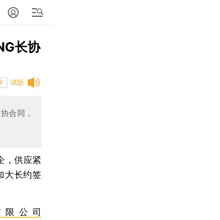
NG长协
试听
中
长协合同，
企，供应紧
加大长约签
有限公司