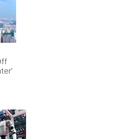
ff
nter’