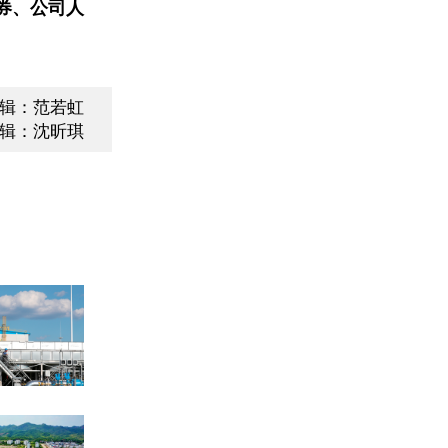
券、公司人
辑：范若虹
辑：沈昕琪