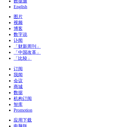
数据通
English
图片
视频
博客
数字说
讣闻
「财新周刊」
「中国改革」
「比较」
订阅
我闻
会议
商城
数据
机构订阅
智库
Promotion
应用下载
电脑版