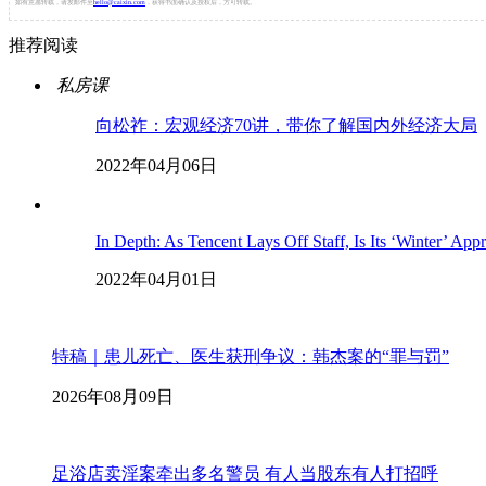
如有意愿转载，请发邮件至
hello@caixin.com
，获得书面确认及授权后，方可转载。
推荐阅读
私房课
向松祚：宏观经济70讲，带你了解国内外经济大局
2022年04月06日
In Depth: As Tencent Lays Off Staff, Is Its ‘Winter’ App
2022年04月01日
特稿｜患儿死亡、医生获刑争议：韩杰案的“罪与罚”
2026年08月09日
足浴店卖淫案牵出多名警员 有人当股东有人打招呼