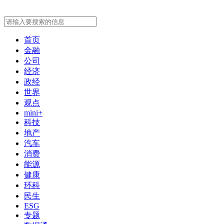
首页
金融
公司
经济
政经
世界
观点
mini+
科技
地产
汽车
消费
能源
健康
环科
民生
ESG
专题