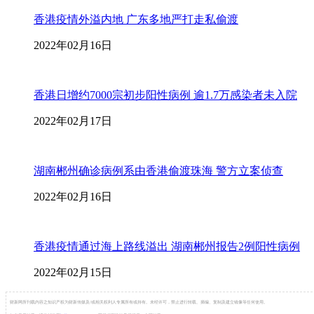
香港疫情外溢内地 广东多地严打走私偷渡
2022年02月16日
香港日增约7000宗初步阳性病例 逾1.7万感染者未入院
2022年02月17日
湖南郴州确诊病例系由香港偷渡珠海 警方立案侦查
2022年02月16日
香港疫情通过海上路线溢出 湖南郴州报告2例阳性病例
2022年02月15日
财新网所刊载内容之知识产权为财新传媒及/或相关权利人专属所有或持有。未经许可，禁止进行转载、摘编、复制及建立镜像等任何使用。