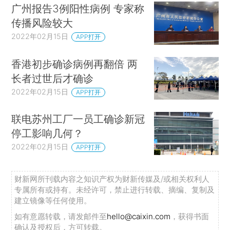
广州报告3例阳性病例 专家称
传播风险较大
2022年02月15日
APP打开
香港初步确诊病例再翻倍 两
长者过世后才确诊
2022年02月15日
APP打开
联电苏州工厂一员工确诊新冠
停工影响几何？
2022年02月15日
APP打开
财新网所刊载内容之知识产权为财新传媒及/或相关权利人
专属所有或持有。未经许可，禁止进行转载、摘编、复制及
建立镜像等任何使用。
如有意愿转载，请发邮件至
hello@caixin.com
，获得书面
确认及授权后，方可转载。