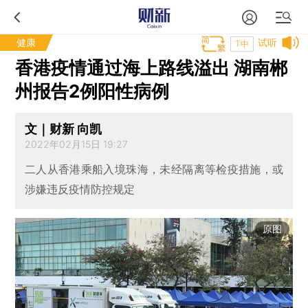
健康
试听
T中
香港疫情通过海上路线溢出 湖南郴
州报告2例阳性病例
文｜财新 向凯
2022年02月15日 19:27
二人从香港乘船入境珠海，未经隔离等检疫措施，或
涉嫌违反疫情防控规定
原图