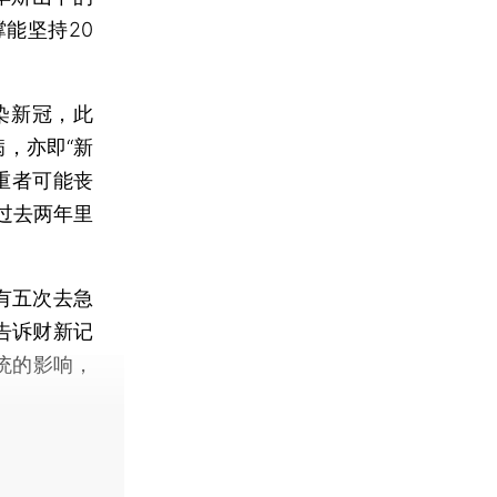
能坚持20
染新冠，此
病，亦即“新
重者可能丧
过去两年里
有五次去急
告诉财新记
统的影响，