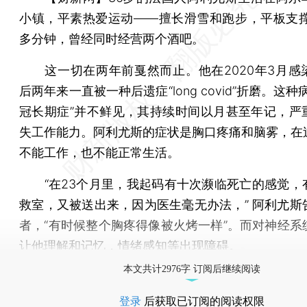
小镇，平素热爱运动——擅长滑雪和跑步，平板支撑
多分钟，曾经同时经营两个酒吧。
这一切在两年前戛然而止。他在2020年3月感
后两年来一直被一种后遗症“long covid”折磨。这种
冠长期症”并不鲜见，其持续时间以月甚至年记，严
失工作能力。阿利尤斯的症状是胸口疼痛和脑雾，在
不能工作，也不能正常生活。
“在23个月里，我起码有十次濒临死亡的感觉，
救室，又被送出来，因为医生毫无办法，” 阿利尤斯
者，“有时候整个胸疼得像被火烤一样”。而对神经系
让他理解和记忆，情绪感知等出现障碍。
本文共计2976字 订阅后继续阅读
登录
后获取已订阅的阅读权限