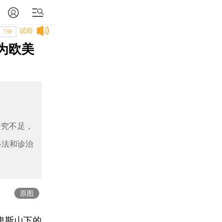
试听
T中
为欧美
研究不足，
办法和诊治
原图
卑斯山下的