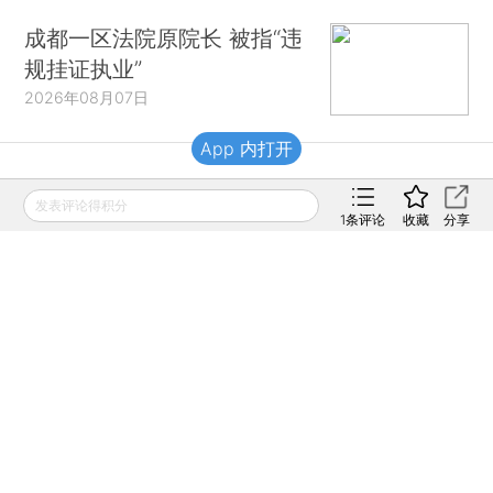
成都一区法院原院长 被指“违
规挂证执业”
2026年08月07日
App 内打开
财新移动
发表评论得积分
1
条评论
收藏
分享
财新
财新周刊
Caixin
登录
网页版
订阅电邮
|
|
Copyright 财新网 All Rights Reserved