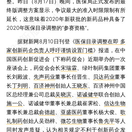
整。昨日（8月17日）晚间，医保局正式发布的最
终版调整方案显示，争议最大的准入时限限制有所
延长，这意味着2020年新获批的新药品种具备了
2020年医保目录调整的“参赛资格”。
据财新网8月10日刊登《
医保目录调整在即 多
家创新药企负责人呼吁谨慎设置门槛
》报道，在中
国医药创新促进会（下称药促会）近期举办的一次
座谈会上，药促会会长
宋瑞霖
、绿叶制药集团董事
长刘殿波、
先声药业
董事长任晋生、
贝达药业
董事
长
丁列明
、
百济神州
创始人
王晓东
、百济神州中国
区总经理兼公司总裁
吴晓滨
、
诺诚健华
联合创始人
施一公
、诺诚健华董事长兼总裁崔霁松、
信达生物
董事长兼总裁
俞德超
、
亚盛医药
董事长杨大俊、
歌
礼制药
创始人吴劲梓、
微芯生物
董事长
鲁先平
等人
同时发声质疑，认为相关规定不利于创新药企发