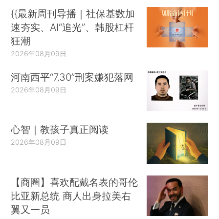
{{最新周刊导播｜社保基数加
速夯实、AI“追光”、韩股杠杆
狂潮
2026年08月09日
河南西平“7.30”刑案嫌犯落网
2026年08月09日
心智｜教孩子真正阅读
2026年08月09日
【商圈】喜欢配戴名表的哥伦
比亚新总统 商人出身拉美右
翼又一员