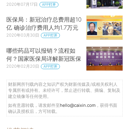
2020年07月17日
APP打开
医保局：新冠治疗总费用超10
亿 确诊治疗费用人均1.7万元
2020年03月30日
APP打开
哪些药品可以报销？流程如
何？国家医保局详解新冠医保
2020年02月20日
APP打开
财新网所刊载内容之知识产权为财新传媒及/或相关权利人
专属所有或持有。未经许可，禁止进行转载、摘编、复制及
建立镜像等任何使用。
如有意愿转载，请发邮件至
hello@caixin.com
，获得书面
确认及授权后，方可转载。