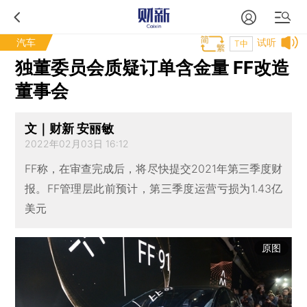
汽车
试听
T中
独董委员会质疑订单含金量 FF改造
董事会
文｜财新 安丽敏
2022年02月03日 16:12
FF称，在审查完成后，将尽快提交2021年第三季度财
报。FF管理层此前预计，第三季度运营亏损为1.43亿
美元
原图