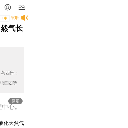
试听
T中
天然气长
半岛西部；
能集团等
原图
工程中心。
液化天然气