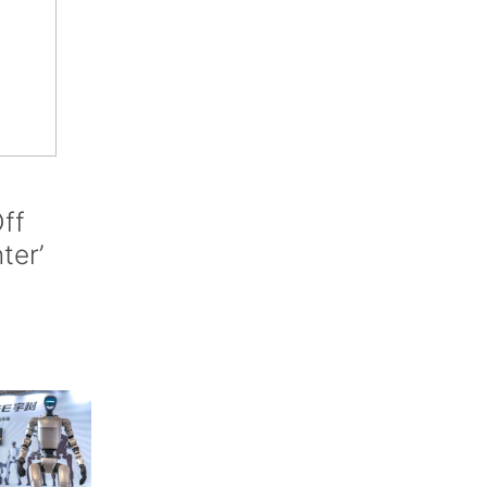
ff
nter’