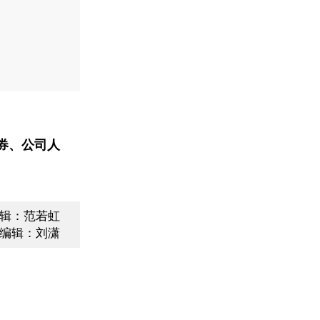
券、公司人
辑：范若虹
编辑：刘潇