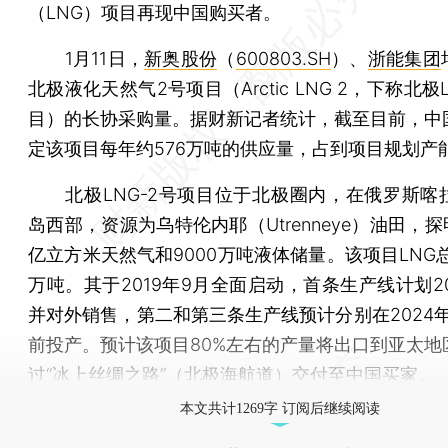
（LNG）项目再现中国购买者。
1月11日，
新奥股份
（
600803.SH
）、
浙能集团
北极液化天然气2号项目（Arctic LNG 2，下称北极L
目）的长协采购量。据财新记者统计，截至目前，中
定该项目每年约576万吨的供应量，占到项目规划产能
北极LNG-2号项目位于北极圈内，在俄罗斯喀
岛西部，资源为乌特伦内耶（Utrenneye）油田，探明
亿立方米天然气和9000万吨液体储量。该项目LNG总
万吨。其于2019年9月全面启动，首条生产线计划2
并对外销售，第二和第三条生产线预计分别在2024年
前投产。预计该项目80%左右的产量将出口到亚太地
过“冰上丝绸之路”（北极海航道）交付至中国买家。
本文共计1269字 订阅后继续阅读