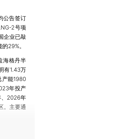
均公告签订
NG-2号项
国企业已敲
的29%。
拉海格丹半
有1.43万
产能1980
023年投产
、2026年
区。主要通