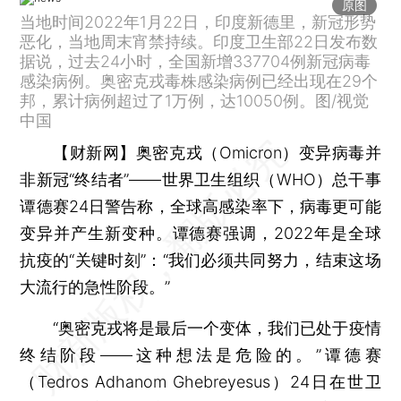
原图
当地时间2022年1月22日，印度新德里，新冠形势
恶化，当地周末宵禁持续。印度卫生部22日发布数
据说，过去24小时，全国新增337704例新冠病毒
感染病例。奥密克戎毒株感染病例已经出现在29个
邦，累计病例超过了1万例，达10050例。图/视觉
中国
【财新网】
奥密克戎（Omicron）变异病毒并
非新冠“终结者”——世界卫生组织（WHO）总干事
谭德赛24日警告称，全球高感染率下，病毒更可能
变异并产生新变种。谭德赛强调，2022年是全球
抗疫的“关键时刻”：“我们必须共同努力，结束这场
大流行的急性阶段。”
“奥密克戎将是最后一个变体，我们已处于疫情
终结阶段——这种想法是危险的。”谭德赛
（Tedros Adhanom Ghebreyesus）24日在世卫