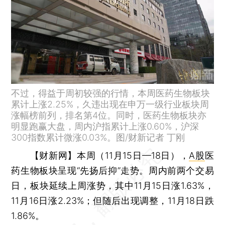
不过，得益于周初较强的行情，本周医药生物板块
累计上涨2.25%，久违出现在申万一级行业板块周
涨幅榜前列，排名第4位。同时，医药生物板块亦
明显跑赢大盘，周内沪指累计上涨0.60%，沪深
300指数累计微涨0.03%。图/财新记者 丁刚
【财新网】
本周（11月15日—18日），
A股
医
药生物板块呈现“先扬后抑”走势。周内前两个交易
日，板块延续上周涨势，其中11月15日涨1.63%，
11月16日涨2.23%；但随后出现调整，11月18日跌
1.86%。