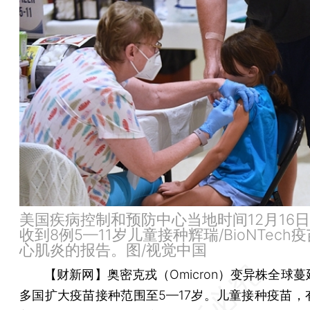
美国疾病控制和预防中心当地时间12月16
收到8例5—11岁儿童接种辉瑞/BioNTech
心肌炎的报告。图/视觉中国
【财新网】
奥密克戎（Omicron）变异株全球
多国扩大疫苗接种范围至5—17岁。儿童接种疫苗，