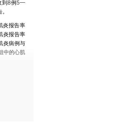
到8例5—
告。
肌炎报告率
肌炎报告率
肌炎病例与
组中的心肌