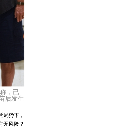
日称，已
疫苗后发生
蔓延局势下，
有无风险？