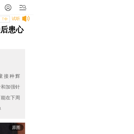
试听
T中
种后患心
童接种辉
针和加强针
可能在下周
单
原图