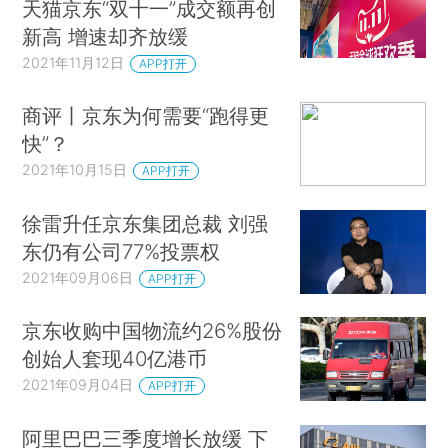
天猫京东“双十一”成交额再创
新高 增速却齐放缓
2021年11月12日
APP打开
商评丨京东为何需要“跑得更
快”？
2021年10月15日
APP打开
徐雷升任京东集团总裁 刘强
东仍有公司77%投票权
2021年09月06日
APP打开
京东收购中国物流约26%股份
创始人套现40亿港币
2021年09月04日
APP打开
阿里巴巴三季度增长放缓 下