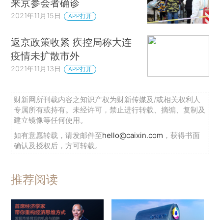
来京参会者确诊
2021年11月15日
APP打开
返京政策收紧 疾控局称大连
疫情未扩散市外
2021年11月13日
APP打开
财新网所刊载内容之知识产权为财新传媒及/或相关权利人
专属所有或持有。未经许可，禁止进行转载、摘编、复制及
建立镜像等任何使用。
如有意愿转载，请发邮件至
hello@caixin.com
，获得书面
确认及授权后，方可转载。
推荐阅读