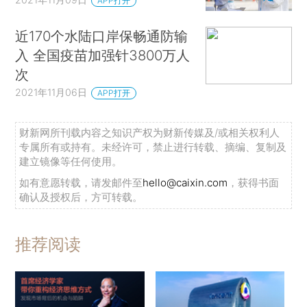
APP打开
近170个水陆口岸保畅通防输
入 全国疫苗加强针3800万人
次
2021年11月06日
APP打开
财新网所刊载内容之知识产权为财新传媒及/或相关权利人
专属所有或持有。未经许可，禁止进行转载、摘编、复制及
建立镜像等任何使用。
如有意愿转载，请发邮件至
hello@caixin.com
，获得书面
确认及授权后，方可转载。
推荐阅读