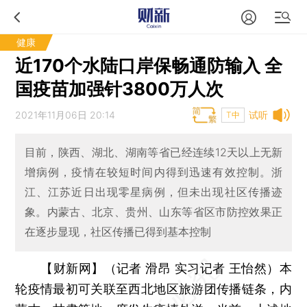
健康
近170个水陆口岸保畅通防输入 全
国疫苗加强针3800万人次
2021年11月06日 20:14
试听
T中
目前，陕西、湖北、湖南等省已经连续12天以上无新
增病例，疫情在较短时间内得到迅速有效控制。浙
江、江苏近日出现零星病例，但未出现社区传播迹
象。内蒙古、北京、贵州、山东等省区市防控效果正
在逐步显现，社区传播已得到基本控制
【财新网】（记者 滑昂 实习记者 王怡然）
本
轮疫情最初可关联至西北地区旅游团传播链条，内