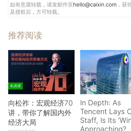
如有意愿转载，请发邮件至
hello@caixin.com
，获
及授权后，方可转载。
推荐阅读
私房课
In Depth: As
向松祚：宏观经济70
Tencent Lays O
讲，带你了解国内外
Staff, Is Its ‘Wi
经济大局
Approaching?