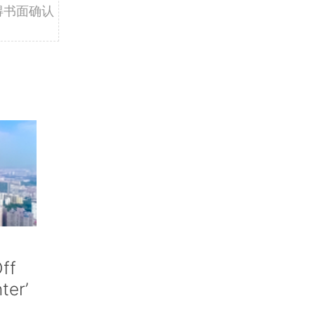
得书面确认
ff
nter’