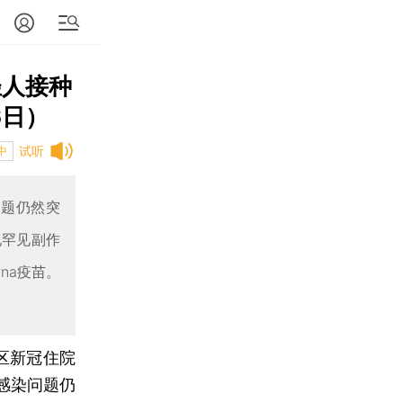
轻人接种
6日）
试听
中
问题仍然突
现罕见副作
na疫苗。
区新冠住院
感染问题仍