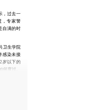
示，过去一
过，专家警
是自满的时
。
共卫生学院
到并感染未接
2岁以下的
如何度过。