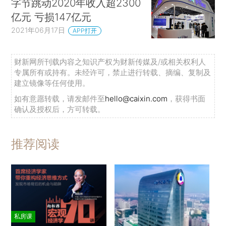
字节跳动2020年收入超2300
亿元 亏损147亿元
2021年06月17日
APP打开
财新网所刊载内容之知识产权为财新传媒及/或相关权利人
专属所有或持有。未经许可，禁止进行转载、摘编、复制及
建立镜像等任何使用。
如有意愿转载，请发邮件至
hello@caixin.com
，获得书面
确认及授权后，方可转载。
推荐阅读
私房课