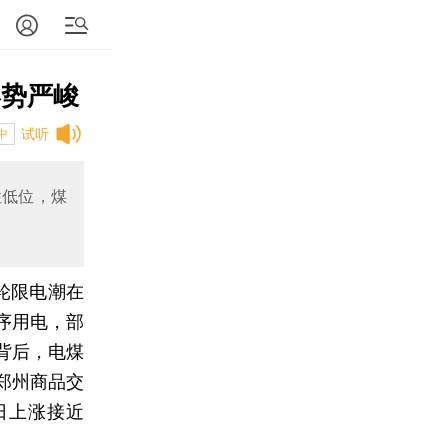
形势严峻
试听
中
性低位，煤
轮限电潮在
序用电，部
背后，电煤
郑州商品交
日上涨接近