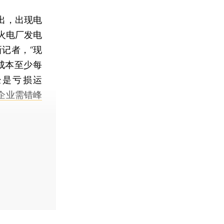
出，出现电
火电厂发电
记者，“现
成本至少每
经是亏损运
企业需错峰