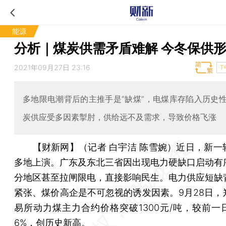
能源
分析｜煤炭供需矛盾难解 今冬保供
2021年09月27日 23:16
T
多地限电潮背后的主推手是“缺煤”，电煤库存陷入历史
炭供应受多因素掣肘，供给远不及需求，导致价格飞涨
【财新网】（记者 白宇洁 陈雪婉）
近日，新一
多地上演。广东及东北三省因出现电力硬缺口启动有
分地区甚至拉闸限电，直接影响民生。电力供应短缺
紧张、煤价高企是不可忽视的诱发因素。9月28日，
易所动力煤主力合约价格突破1300元/吨，较前一
6%，创历史新高。