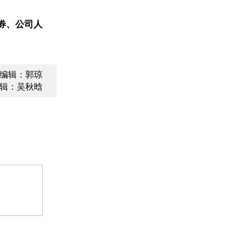
券、公司人
编辑：郭琼
辑：吴秋晗