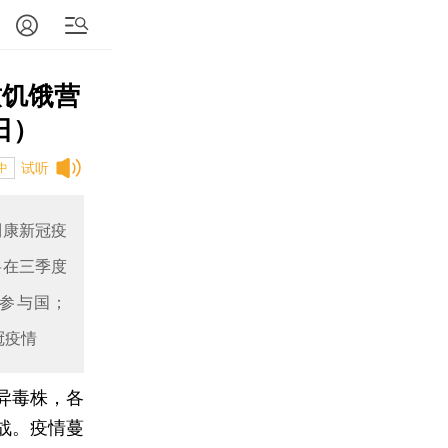
致饥饿营
日）
试听
中
利康新冠疫
将在三季度
球参与国；
冠疫情
变异毒株，各
战。疫情蔓