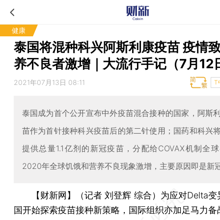
健康
泰国将混种科兴阿斯利康疫苗 疫情
养不良者激增｜大流行手记（7月12
2021年07月13日 08:11
T
泰国成为首个公开宣布中外疫苗混合接种的国家，阿斯
苗作为首针接种科兴疫苗后的第二针使用；国药和科兴
提供总量1.1亿剂的新冠疫苗，分配给COVAX机制全
2020年全球饥饿和营养不良现象激增，主要原因即是新
【财新网】（记者 刘登辉 综合）
为应对Delta
国开始探索疫苗接种新策略，国际组织亦加足马力备