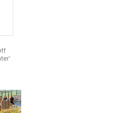
ff
nter’