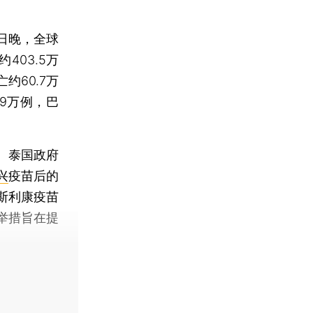
日晚，全球
403.5万
约60.7万
.9万例，巴
。泰国政府
兴
疫苗后的
剂阿斯利康疫苗
举措旨在提