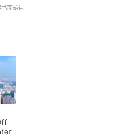
得书面确认
ff
nter’