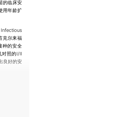
苗的临床安
使用年龄扩
ectious
苗克尔来福
中接种的安全
照的Ⅰ/Ⅱ
出良好的安