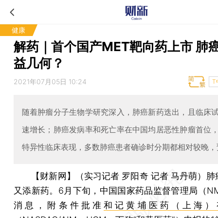
健康
解药｜首个国产MET靶向药上市 肺
益几何？
2021年07月05日 10:24
T
随着肿瘤分子生物学研究深入，肺癌新药迭出，且临床
速增长；肺癌发病率和死亡率在中国均居恶性肿瘤首位
特异性临床表现，多数肺癌患者确诊时分期都相对较晚，
【财新网】（实习记者 罗阳奇 记者 马丹萌）
肺
又添新药。6月下旬，中国国家药品监督管理局（NM
消息，附条件批准
和记黄埔医药（上海）