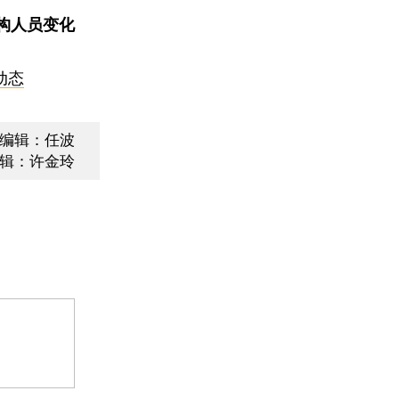
构人员变化
动态
编辑：任波
辑：许金玲