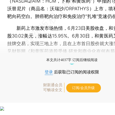
（NASDAQ/AIM：HCM，下称“和黄医药”）申报的
沃替尼片（商品名：沃瑞沙/ORPATHYS）上市，
靶向药空白。肺癌靶向治疗和免疫治疗“扎堆”竞速仍
新药上市激发市场热情，6月23日美股收盘，和
股30.02美元，涨幅达15.95%。6月30日，和黄医
挂牌交易，实现三地上市，且在上市首日股价就大涨5
见财新网《
和黄医药港股受捧 研发和商业化有何布局
本文共计4037字 订阅后继续阅读
登录
后获取已订阅的阅读权限
财新通会员
订阅/会员升级
可畅读全文