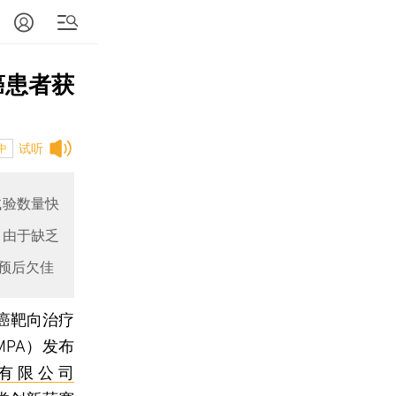
癌患者获
试听
中
试验数量快
，由于缺乏
预后欠佳
癌靶向治疗
PA）发布
有限公司