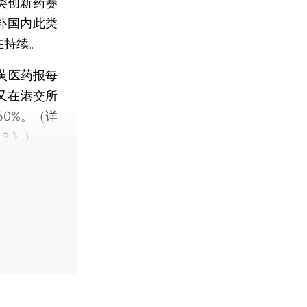
1类创新药赛
填补国内此类
在持续。
黄医药报每
药又在港交所
0%。（详
？
》）