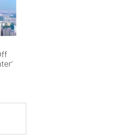
ff
nter’