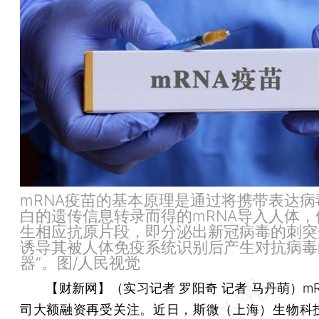
mRNA疫苗的基本原理是通过将携带表达病
白的遗传信息转录而得的mRNA导入人体，
生相应抗原片段，即分泌出新冠病毒的刺突
诱导其被人体免疫系统识别后产生对抗病毒
器”。图/人民视觉
【财新网】（实习记者 罗阳奇 记者 马丹萌）
m
司大额融资再受关注。近日，斯微（上海）生物科