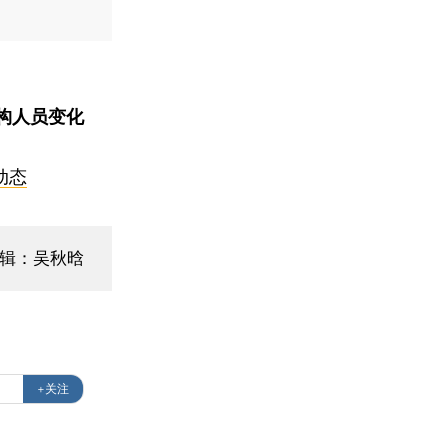
构人员变化
动态
编辑：吴秋晗
+关注