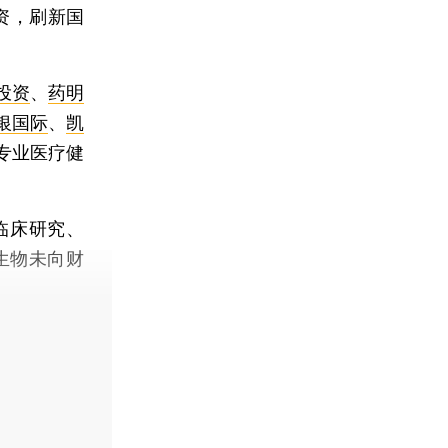
资，刷新国
投资
、
药明
银国际
、
凯
专业医疗健
临床研究、
生物未向财