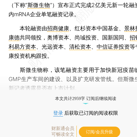
（下称“
斯微生物
”）宣布正式完成2亿美元新一轮融
内mRNA企业单笔融资记录。
本轮融资由
招商健康
、红杉资本中国基金、
景林
康德
共同领投，奥博资本、尚珹投资、国新国同、
招
利易方资本
、光远资本、
清松资本
、
中信证券投资
等
康投资机构跟投。
斯微生物称，该笔融资主要用于加快新冠疫苗
GMP生产车间的建设、以及扩充研发管线。但斯微
新记者透露是否有上市计划。
本文共计2959字 订阅后继续阅读
登录
后获取已订阅的阅读权限
财新通会员
订阅/会员升级
可畅读全文