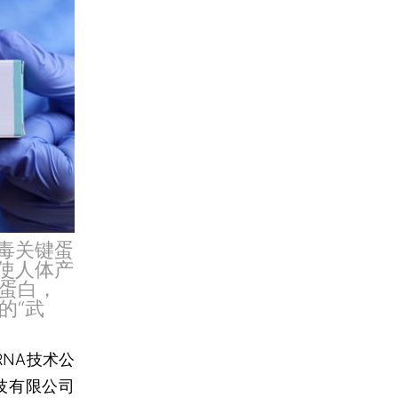
毒关键蛋
使人体产
蛋白，
的“武
RNA技术公
技有限公司