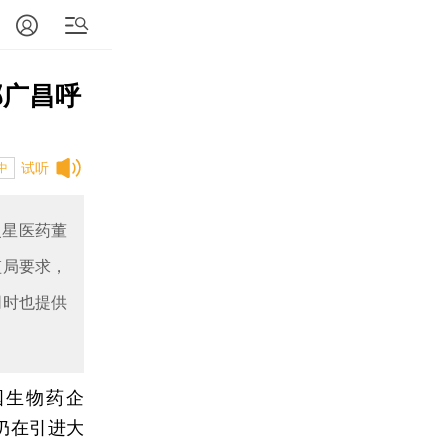
郭广昌呼
试听
中
复星医药董
监局要求，
同时也提供
国生物药企
苗仍在引进大