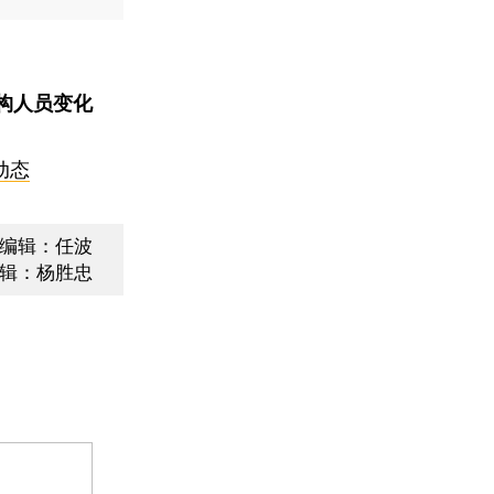
构人员变化
动态
编辑：任波
辑：杨胜忠