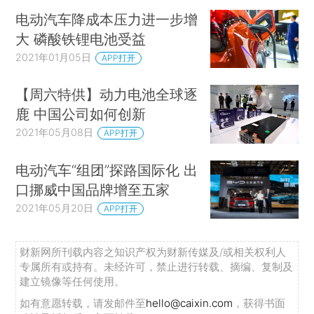
电动汽车降成本压力进一步增
大 磷酸铁锂电池受益
2021年01月05日
APP打开
【周六特供】动力电池全球逐
鹿 中国公司如何创新
2021年05月08日
APP打开
电动汽车“组团”探路国际化 出
口挪威中国品牌增至五家
2021年05月20日
APP打开
财新网所刊载内容之知识产权为财新传媒及/或相关权利人
专属所有或持有。未经许可，禁止进行转载、摘编、复制及
建立镜像等任何使用。
如有意愿转载，请发邮件至
hello@caixin.com
，获得书面