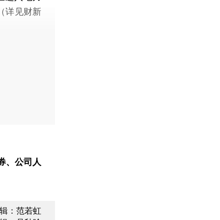
（详见财新
券、公司人
辑：范若虹