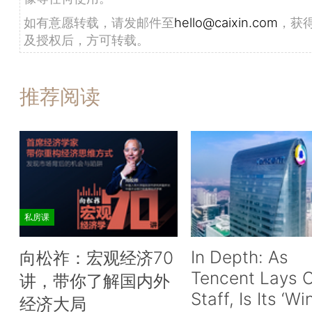
如有意愿转载，请发邮件至
hello@caixin.com
，获
及授权后，方可转载。
推荐阅读
私房课
In Depth: As
向松祚：宏观经济70
Tencent Lays O
讲，带你了解国内外
Staff, Is Its ‘Wi
经济大局