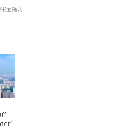
得书面确认
ff
nter’