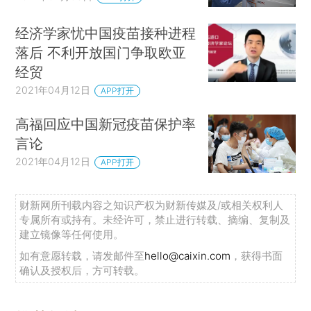
经济学家忧中国疫苗接种进程
落后 不利开放国门争取欧亚
经贸
2021年04月12日
APP打开
高福回应中国新冠疫苗保护率
言论
2021年04月12日
APP打开
财新网所刊载内容之知识产权为财新传媒及/或相关权利人
专属所有或持有。未经许可，禁止进行转载、摘编、复制及
建立镜像等任何使用。
如有意愿转载，请发邮件至
hello@caixin.com
，获得书面
确认及授权后，方可转载。