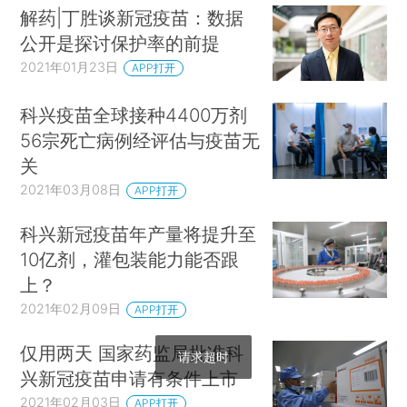
解药|丁胜谈新冠疫苗：数据
公开是探讨保护率的前提
2021年01月23日
APP打开
科兴疫苗全球接种4400万剂
56宗死亡病例经评估与疫苗无
关
2021年03月08日
APP打开
科兴新冠疫苗年产量将提升至
10亿剂，灌包装能力能否跟
上？
2021年02月09日
APP打开
仅用两天 国家药监局批准科
请求超时
兴新冠疫苗申请有条件上市
2021年02月03日
APP打开