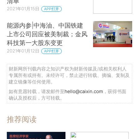
清单”
2021年01月15日
APP打开
能源内参|中海油、中国铁建
上市公司回应被美制裁；金风
科技第一大股东变更
2021年01月12日
APP打开
财新网所刊载内容之知识产权为财新传媒及/或相关权利人
专属所有或持有。未经许可，禁止进行转载、摘编、复制及
建立镜像等任何使用。
如有意愿转载，请发邮件至
hello@caixin.com
，获得书面
确认及授权后，方可转载。
推荐阅读