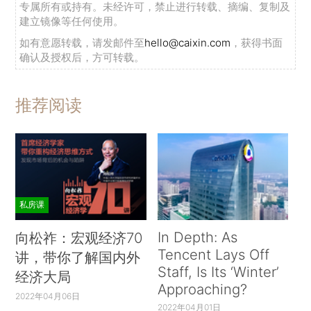
专属所有或持有。未经许可，禁止进行转载、摘编、复制及
建立镜像等任何使用。
如有意愿转载，请发邮件至
hello@caixin.com
，获得书面
确认及授权后，方可转载。
推荐阅读
私房课
In Depth: As
向松祚：宏观经济70
Tencent Lays Off
讲，带你了解国内外
Staff, Is Its ‘Winter’
经济大局
Approaching?
2022年04月06日
2022年04月01日