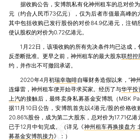
据收购公告，安博凯私有化神州租车的总对价为85
元（约合人民币73亿元），仅为后者市值最高峰的
其中包括收购已发行股份的对价84.9亿港元，注销
使认股权的对价为0.72亿港元。
1月22日，该项收购的所有先决条件均已达成，
反垄断批准。更早之前，神州租车的最大股东
联想控
约，并作出不可撤回承诺。
2020年4月初
瑞幸咖啡
自曝财务造假以来，“神
连爆雷，神州租车便开始寻求买家。经历了与
华平投
上汽
的接触后，最终卖身私募基金安博凯（MBK Part
据11月10日公告，安博凯首先以4港元/股的价格收
20.86%股份，成为第二大股东，总对价为17.71亿
已于12月中旬完成。（详见《
神州租车再换接盘方 
募基金安博凯接力
》：）