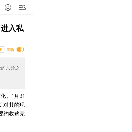
 进入私
试听
中
峰的六分之
化。1月31
凯对其的现
要约收购完