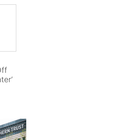
ff
nter’