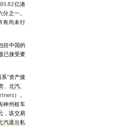
.62亿港
六分之一。
所有尚未行
包括中国的
股
已接受要
州系”资产接
资
、
北汽
、
ners）。
购神州租车
港元，该交易
北汽退出私