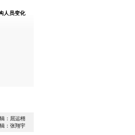
构人员变化
动态
辑：屈运栩
辑：张翔宇