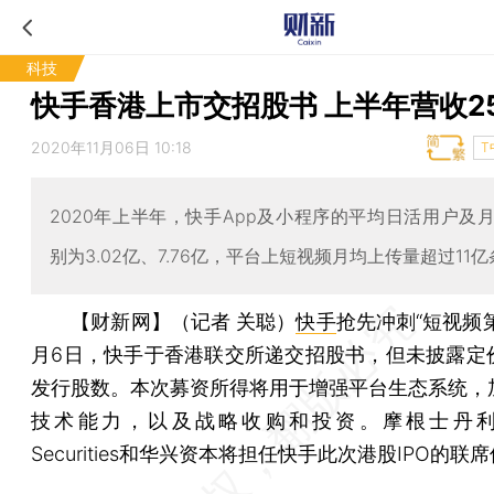
科技
快手香港上市交招股书 上半年营收2
2020年11月06日 10:18
T
2020年上半年，快手App及小程序的平均日活用户及
别为3.02亿、7.76亿，平台上短视频月均上传量超过11亿
【财新网】（记者 关聪）
快手
抢先冲刺“短视频第
月6日，快手于香港联交所递交招股书，但未披露定
发行股数。本次募资所得将用于增强平台生态系统，
技术能力，以及战略收购和投资。摩根士丹利、B
Securities和华兴资本将担任快手此次港股IPO的联