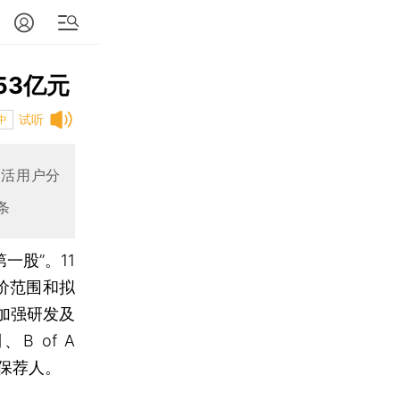
53亿元
试听
中
月活用户分
条
一股”。11
价范围和拟
加强研发及
 of A
席保荐人。