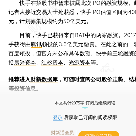
快手在招股书中暂未披露此次IPO的融资规模。
记者从接近交易人士处获悉，快手IPO估值区间为400
元，计划募集规模约为50亿美元。
目前，快手已获得来自BAT中的两家融资。2017
手获得由
腾讯
领投的3.5亿美元融资。在此之前的一
百度领投，但官方未公布具体数额。快手前三轮融资
括
晨兴资本
、
红杉资本
、
光源资本
等。
推荐进入
财新数据库
，可随时查阅公司股价走势、结
等投资信息。
财新机器人产业指数(RII)已发布，
点击了解行业动态
本文共计2075字 订阅后继续阅读
登录
后获取已订阅的阅读权限
财新通会员