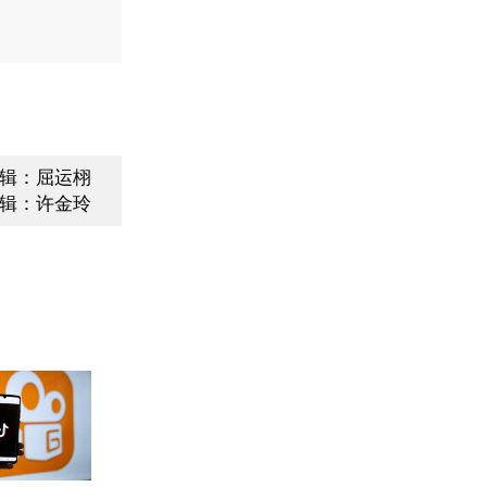
辑：屈运栩
辑：许金玲