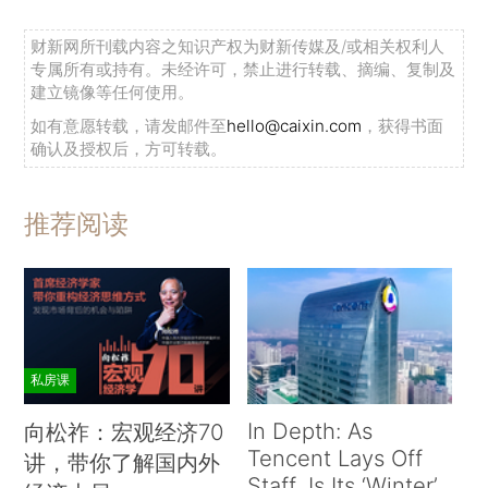
财新网所刊载内容之知识产权为财新传媒及/或相关权利人
专属所有或持有。未经许可，禁止进行转载、摘编、复制及
建立镜像等任何使用。
如有意愿转载，请发邮件至
hello@caixin.com
，获得书面
确认及授权后，方可转载。
推荐阅读
私房课
In Depth: As
向松祚：宏观经济70
Tencent Lays Off
讲，带你了解国内外
Staff, Is Its ‘Winter’