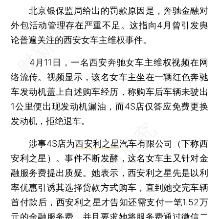
北京银保监局给出的罚款原因是，奔驰金融对
外包活动管理存在严重不足。这指向4月曾引发舆
论普遍关注的西安女车主维权事件。
4月11日，一名西安奔驰女车主维权视频在网
络流传。视频显示，该名女车主坐在一辆红色奔驰
车发动机盖上自述购车经历，称购车后车辆未驶出
1公里便出现发动机漏油，而4S店仅答应免费更换
发动机，拒绝退车。
涉事4S店为
西安利之星
汽车有限公司（下称西
安利之星）。事件不断发酵，这名女车主又针对金
融服务费提出质疑。她表示，西安利之星先是以利
率优惠引诱其选择贷款方式购车，直到她交完车辆
首付款后，西安利之星才告知还需支付一笔1.52万
元的金融服务费，并且要求她将服务费通过微信二