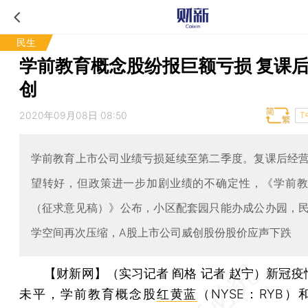
民生
学前教育概念股纷报巨额亏损 复课
创
2020年09月08日 08:50
T
学前教育上市公司业绩亏损延续至第二季度。复课后经
望转好，但政策进一步加剧业绩的不确定性，《学前
（征求意见稿）》公布，小区配套园只能办成公办园，
学空间再次压缩，A股上市公司威创股份股价应声下跌
【财新网】（实习记者 阎格 记者 赵宁）
新冠疫
未平，学前教育概念股
红黄蓝
（NYSE：RYB）