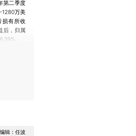
年第二季度
280万美
，亏损有所收
益后，归属
.39%。
编辑：任波