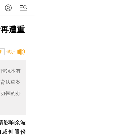
后再遭重
试听
中
营情况本有
教育法草案
民办园的办
情影响余波
和
威创股份