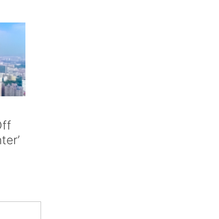
ff
nter’