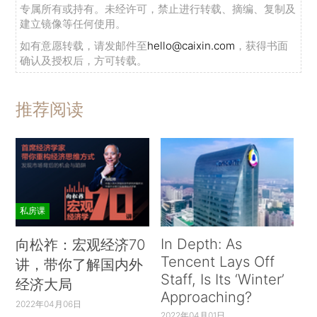
专属所有或持有。未经许可，禁止进行转载、摘编、复制及
建立镜像等任何使用。
如有意愿转载，请发邮件至
hello@caixin.com
，获得书面
确认及授权后，方可转载。
推荐阅读
私房课
In Depth: As
向松祚：宏观经济70
Tencent Lays Off
讲，带你了解国内外
Staff, Is Its ‘Winter’
经济大局
Approaching?
2022年04月06日
2022年04月01日