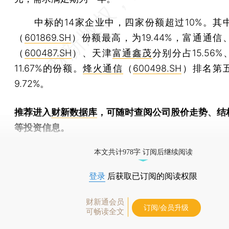
中标的14家企业中，四家份额超过10%。其
（
601869.SH
）份额最高，为19.44%，富通通信
（
600487.SH
）、天津
富通鑫茂
分别分占15.56%、
11.67%的份额。
烽火通信
（
600498.SH
）排名第
9.72%。
推荐进入
财新数据库
，可随时查阅公司股价走势、结
等投资信息。
财新机器人产业指数(RII)已发布，
点击了解行业动态
本文共计978字 订阅后继续阅读
登录
后获取已订阅的阅读权限
财新通会员
订阅/会员升级
可畅读全文