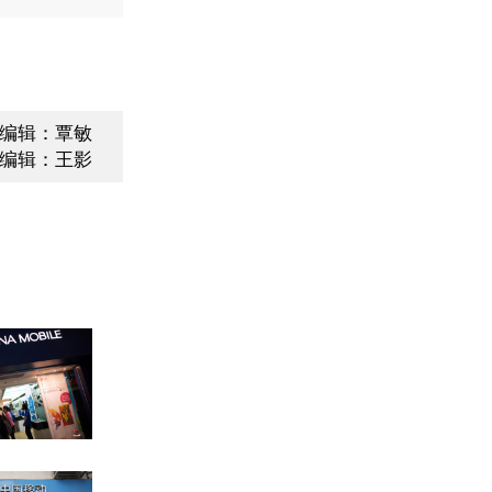
编辑：覃敏
编辑：王影