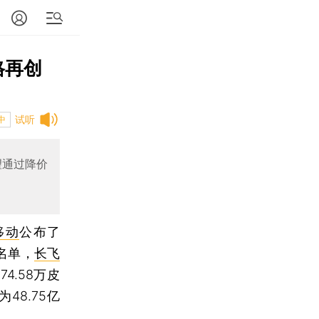
格再创
试听
中
望通过降价
移动
公布了
名单，
长飞
4.58万皮
48.75亿