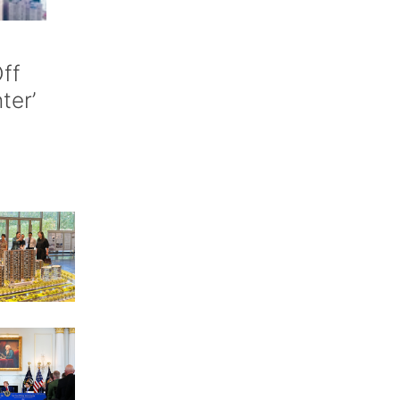
ff
nter’