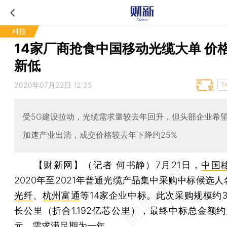
科技
14家厂商抢食中国移动光缆大单 价
新低
2020年07月22日 12:25
T
受5G建设拉动，光缆需求量较去年回升，但头部企业希
加速产业出清，成交价格较去年下降约25%
【财新网】（记者 何书静）
7月21日，
中国
2020年至2021年普通光缆产品集中采购中标候选人
光纤
、
杭州富通
等14家企业中标。此次采购规模约37
长公里（折合1.192亿芯公里），最终中标总金额约为
元，需求满足期为一年。