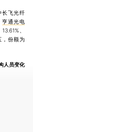
中长飞光纤
、
亨通光电
13.61%、
五，份额为
构人员变化