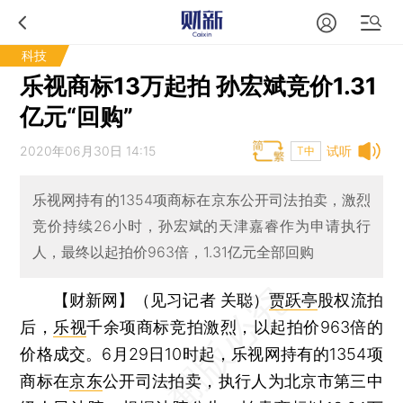
科技
乐视商标13万起拍 孙宏斌竞价1.31
亿元“回购”
2020年06月30日 14:15
试听
T中
乐视网持有的1354项商标在京东公开司法拍卖，激烈
竞价持续26小时，孙宏斌的天津嘉睿作为申请执行
人，最终以起拍价963倍，1.31亿元全部回购
【财新网】（见习记者 关聪）
贾跃亭
股权流拍
后，
乐视
千余项商标竞拍激烈，以起拍价963倍的
价格成交。6月29日10时起，乐视网持有的1354项
商标在
京东
公开司法拍卖，执行人为北京市第三中