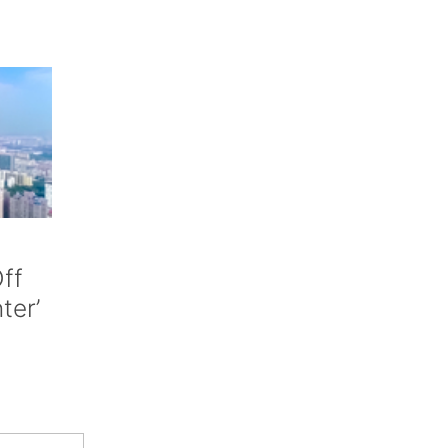
ff
nter’