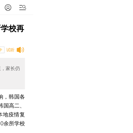
所学校再
试听
中
值，家长仍
响，韩国各
韩国高二、
本地疫情复
0余所学校