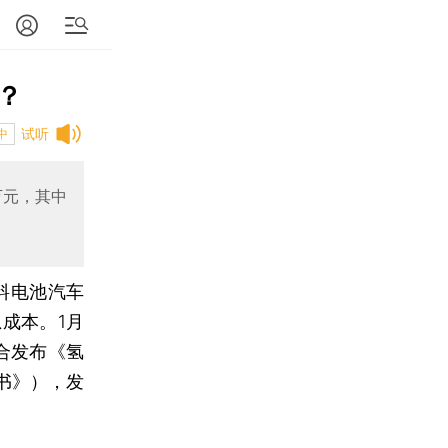
？
试听
中
万元，其中
料电池汽车
成本。1月
合发布《氢
书》），发