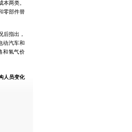
成本两类。
和零部件替
况后指出，
电动汽车和
格和氢气价
构人员变化
动态