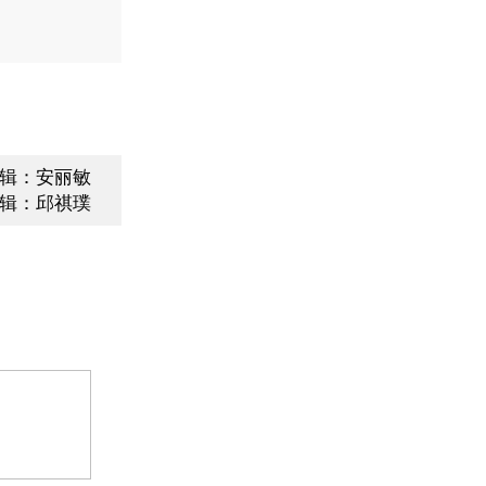
辑：安丽敏
辑：邱祺璞