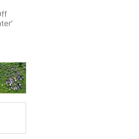
ff
nter’